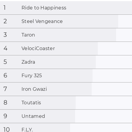
1
Ride to Happiness
2
Steel Vengeance
3
Taron
4
VelociCoaster
5
Zadra
6
Fury 325
7
Iron Gwazi
8
Toutatis
9
Untamed
10
F.L.Y.