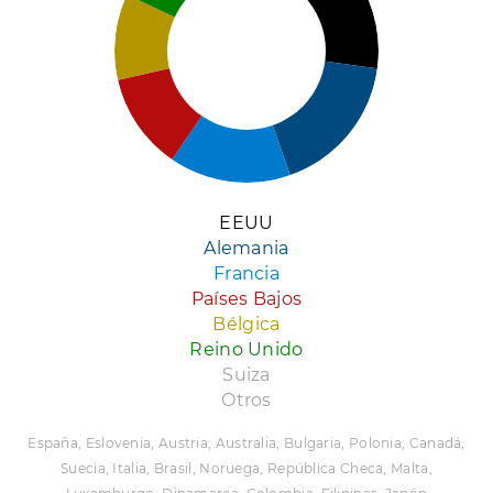
EEUU
Alemania
Francia
Países Bajos
Bélgica
Reino Unido
Suiza
Otros
España, Eslovenia, Austria, Australia, Bulgaria, Polonia, Canadá,
Suecia, Italia, Brasil, Noruega, República Checa, Malta,