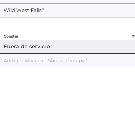
Wild West Falls
*
Coaster
Fuera de servicio
Arkham Asylum - Shock Therapy
*
coaster-count.com es un proyecto de Volker Sauer y Thomas
Thumann · Algunos de los nombres de coasters y parques
pueden estar registrados. #catalogue_coasters##