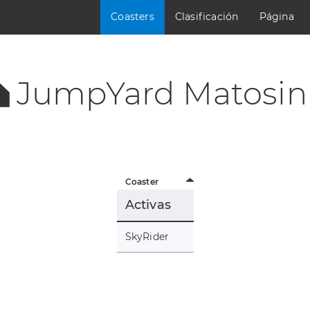
Coasters
Clasificación
Página
JumpYard Matosin
Coaster
Activas
SkyRider