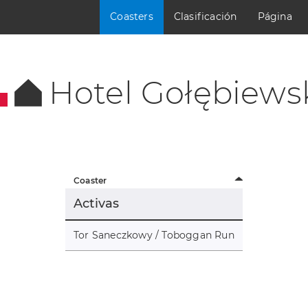
Coasters
Clasificación
Página
Hotel Gołębiews
Coaster
Activas
Tor Saneczkowy / Toboggan Run