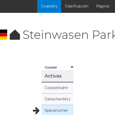
Coasters
Clasificación
Página
Steinwasen Par
Coaster
Activas
Coasterbahn
Gletscherblitz
Spacerunner