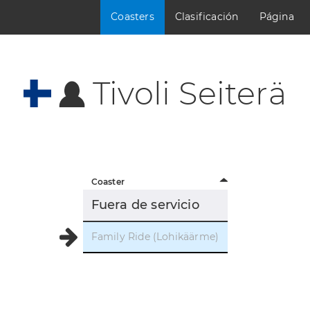
Coasters
Clasificación
Página
Tivoli Seiterä
Coaster
Fuera de servicio
Family Ride (Lohikäärme)