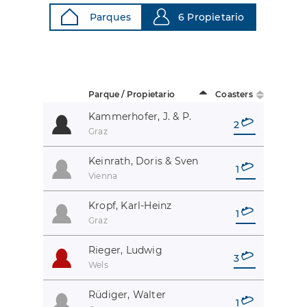
Parques
6 Propietario
Parque / Propietario
Coasters
Kammerhofer, J. & P.
2
Graz
Keinrath, Doris & Sven
1
Vienna
Kropf, Karl-Heinz
1
Graz
Rieger, Ludwig
3
Wels
Rüdiger, Walter
1