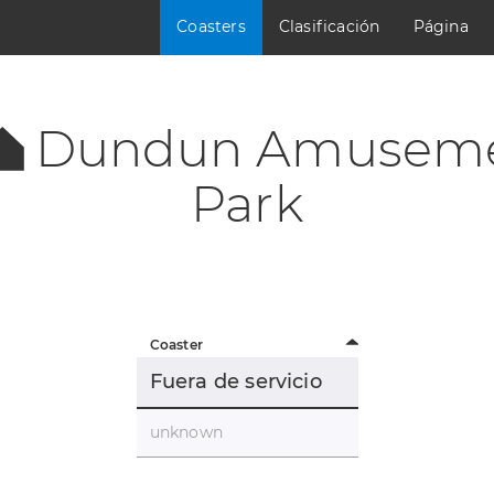
Coasters
Clasificación
Página
Dundun Amusem
Park
Coaster
Fuera de servicio
unknown