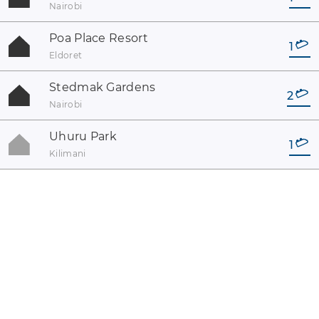
Nairobi
Poa Place Resort
1
Eldoret
Stedmak Gardens
2
Nairobi
Uhuru Park
1
Kilimani
coaster-count.com es un proyecto de Volker Sauer y Thomas
Thumann · Algunos de los nombres de coasters y parques